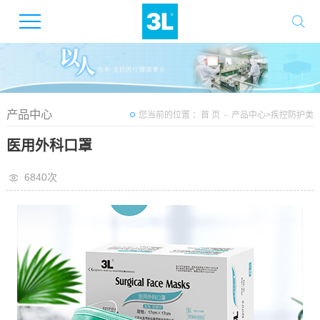
产品中心
您当前的位置 ：
首 页
-
产品中心
>
疾控防护类
医用外科口罩
6840次