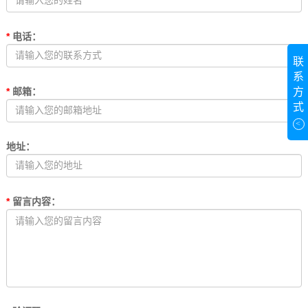
*
电话
：
联
系
方
*
邮箱
：
式
<
地址
：
*
留言内容
：