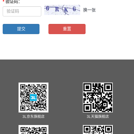
*
验证码
：
换一张
3L京东旗舰店
3L天猫旗舰店