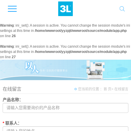
Warning
: ini_set(): A session is active. You cannot change the session module's ini
settings at this time in
/home/wwwroot/yyzpjt/wwwroot/source/module/app.php
on line
26
Warning
: ini_set(): A session is active. You cannot change the session module's ini
settings at this time in
/home/wwwroot/yyzpjt/wwwroot/source/module/app.php
on line
27
在线留言
您当前的位置 ：
首 页
> 在线留言
产品名称
：
*
联系人
：